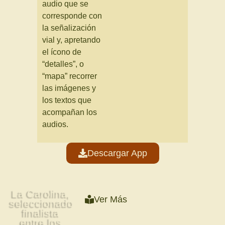
audio que se
corresponde con
la señalización
vial y, apretando
el ícono de
“detalles”, o
“mapa” recorrer
las imágenes y
los textos que
acompañan los
audios.
Descargar App
La Carolina,
Ver Más
s
eleccionado
finalista
entre los