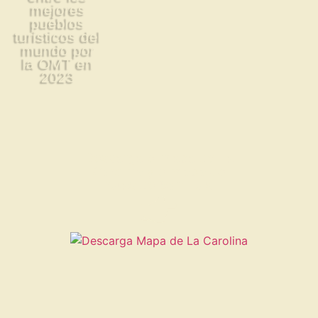
mejores
pueblos
turísticos del
mundo por
la OMT en
2023
Descarga el mapa de La
Carolina y el mapa de
rutas de San Luis